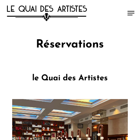
Skip
Men
to
main
content
Réservations
le Quai des Artistes