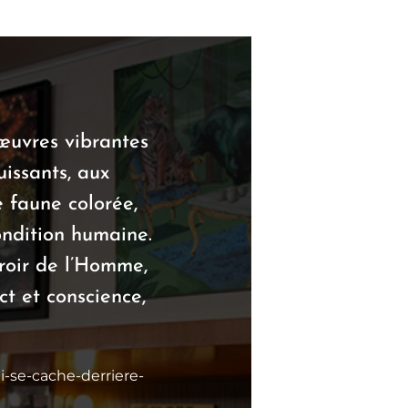
s œuvres vibrantes
issants, aux
e faune colorée,
condition humaine.
roir de l’Homme,
ct et conscience,
i-se-cache-derriere-